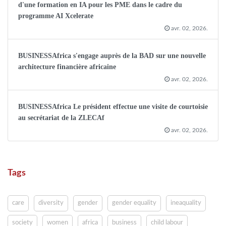
d'une formation en IA pour les PME dans le cadre du
programme AI Xcelerate
avr. 02, 2026.
BUSINESSAfrica s'engage auprès de la BAD sur une nouvelle
architecture financière africaine
avr. 02, 2026.
BUSINESSAfrica Le président effectue une visite de courtoisie
au secrétariat de la ZLECAf
avr. 02, 2026.
Tags
care
diversity
gender
gender equality
ineaquality
society
women
africa
business
child labour