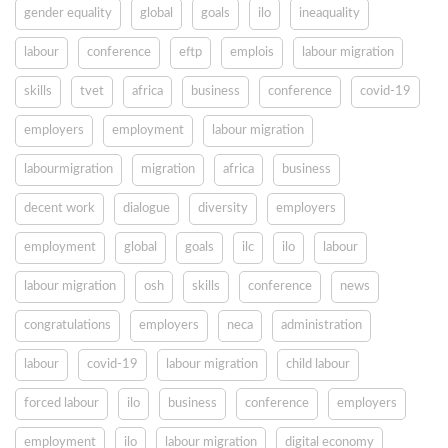
gender equality
global
goals
ilo
ineaquality
labour
conference
eftp
emplois
labour migration
skills
tvet
africa
business
conference
covid-19
employers
employment
labour migration
labourmigration
migration
africa
business
decent work
dialogue
diversity
employers
employment
global
goals
ilc
ilo
labour
labour migration
osh
skills
conference
news
congratulations
employers
neca
administration
labour
covid-19
labour migration
child labour
forced labour
ilo
business
conference
employers
employment
ilo
labour migration
digital economy