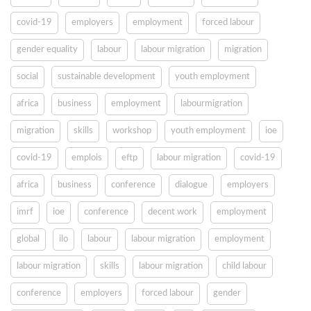
covid-19
employers
employment
forced labour
gender equality
labour
labour migration
migration
social
sustainable development
youth employment
africa
business
employment
labourmigration
migration
skills
workshop
youth employment
ioe
covid-19
emplois
eftp
labour migration
covid-19
africa
business
conference
dialogue
employers
imrf
ioe
conference
decent work
employment
global
ilo
labour
labour migration
employment
labour migration
skills
labour migration
child labour
conference
employers
forced labour
gender