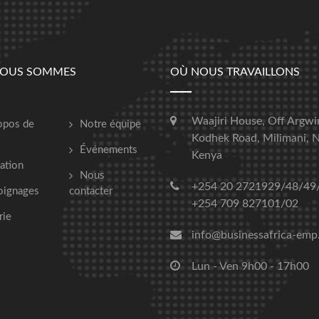
NOUS SOMMES
OÙ NOUS TRAVAILLONS
Waajiri House, Off Argwi
opos de
Notre équipe
Kodhek Road, Milimani, N
Événements
Kenya
ation
Nous
+254 20 2721929/48/49
oignages
contacter
+254 709 827101/02
rie
info@businessafrica-emp
Lun - Ven 9h00 - 17h00