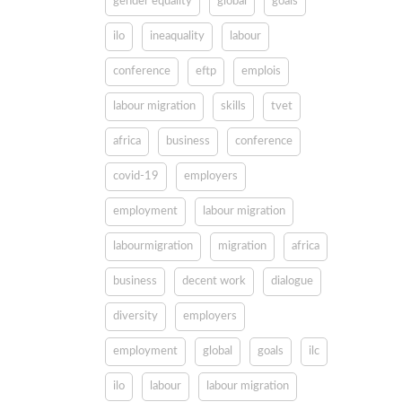
gender equality
global
goals
ilo
ineaquality
labour
conference
eftp
emplois
labour migration
skills
tvet
africa
business
conference
covid-19
employers
employment
labour migration
labourmigration
migration
africa
business
decent work
dialogue
diversity
employers
employment
global
goals
ilc
ilo
labour
labour migration