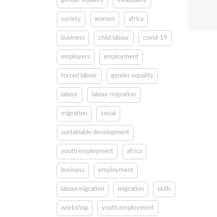
gender equality
ineaquality
society
women
africa
business
child labour
covid-19
employers
employment
forced labour
gender equality
labour
labour migration
migration
social
sustainable development
youth employment
africa
business
employment
labourmigration
migration
skills
workshop
youth employment