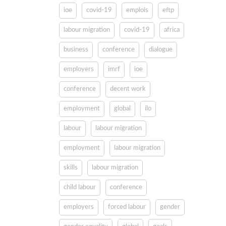
ioe
covid-19
emplois
eftp
labour migration
covid-19
africa
business
conference
dialogue
employers
imrf
ioe
conference
decent work
employment
global
ilo
labour
labour migration
employment
labour migration
skills
labour migration
child labour
conference
employers
forced labour
gender