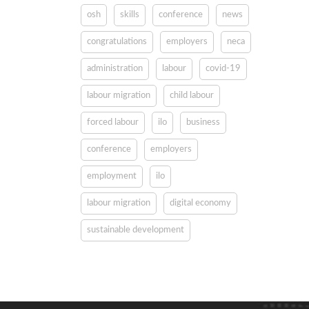
osh
skills
conference
news
congratulations
employers
neca
administration
labour
covid-19
labour migration
child labour
forced labour
ilo
business
conference
employers
employment
ilo
labour migration
digital economy
sustainable development