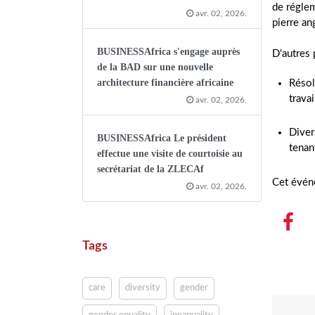
de réglem
avr. 02, 2026.
pierre an
BUSINESSAfrica s'engage auprès
D'autres 
de la BAD sur une nouvelle
architecture financière africaine
Résol
travai
avr. 02, 2026.
Diver
BUSINESSAfrica Le président
tenan
effectue une visite de courtoisie au
secrétariat de la ZLECAf
Cet événe
avr. 02, 2026.
Tags
care
diversity
gender