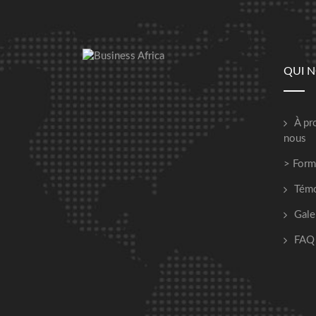
QUI 
À pr
nous
> Form
Tém
Gale
FAQ