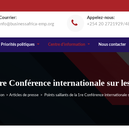
Courrier:
Appelez-nous:
info@businessafrica-emp.org
+254 20 2721929/4
Priorités politiques
Centre d'information
Nous contacter
1re Conférence internationale sur les
ion
>
Articles de presse
> Points saillants de la 1re Conférence internationale su