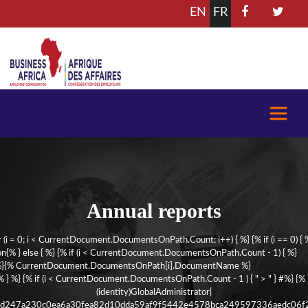
EN
FR
Annual reports
r (i = 0; i < CurrentDocument.DocumentsOnPath.Count; i++) { %} {% if (i == 0) { 
on
{% } else { %} {% if (i < CurrentDocument.DocumentsOnPath.Count - 1) { %}
 %}{% CurrentDocument.DocumentsOnPath[i].DocumentName %}
% } %} {% if (i < CurrentDocument.DocumentsOnPath.Count - 1 ) { " > " } #%} {% }
(identity)GlobalAdministrator|
h)d247a230c0ea6a30fea82d10dda59af9f5442e4578bca249597336aedc06f