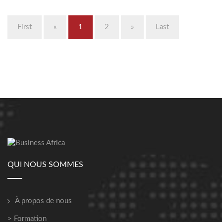
First
«
1
2
»
Last
QUI NOUS SOMMES
À propos de nous
> Formation