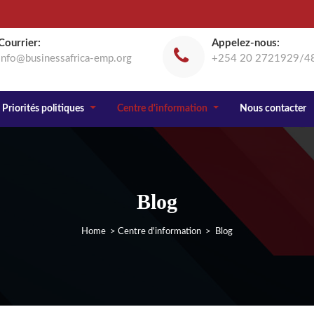
Courrier:
Appelez-nous:
info@businessafrica-emp.org
+254 20 2721929/4
Priorités politiques
Centre d'information
Nous contacter
Blog
Home
>
Centre d'information
> Blog