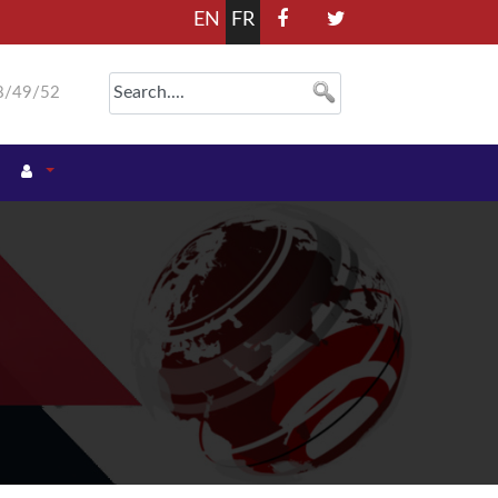
EN
FR
8/49/52