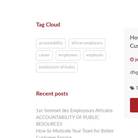
Tag Cloud
How
accountability
african employers
Cu
career
employees
employés
ja
employeurs africains
dfx
T
Recent posts
1er Sommet des Employeurs Africains
ACCOUNTABILITY OF PUBLIC
RESOURCES
How to Motivate Your Team for Better
Customer Service