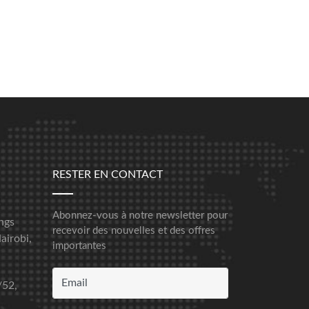
RESTER EN CONTACT
Abonnez-vous à notre newsletter pour
ngs
recevoir des nouvelles et des offres
airobi,
importantes
/52,