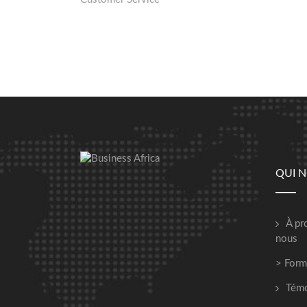
QUI 
À pr
nous
> Form
Tém