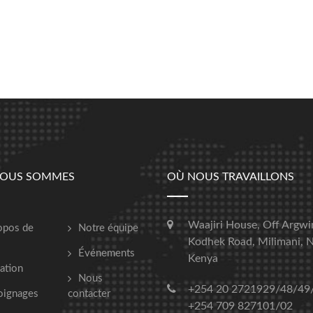
NOUS SOMMES
OÙ NOUS TRAVAILLONS
Waajiri House, Off Argwi
opos de
Notre équipe
Kodhek Road, Milimani, N
Événements
Kenya
ation
Nous
+254 20 2721929/48/49
oignages
contacter
+254 709 827101/02