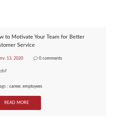
 to Motivate Your Team for Better
stomer Service
nv. 13, 2020
0 comments
gdsf
ags :
career
,
employees
READ MORE