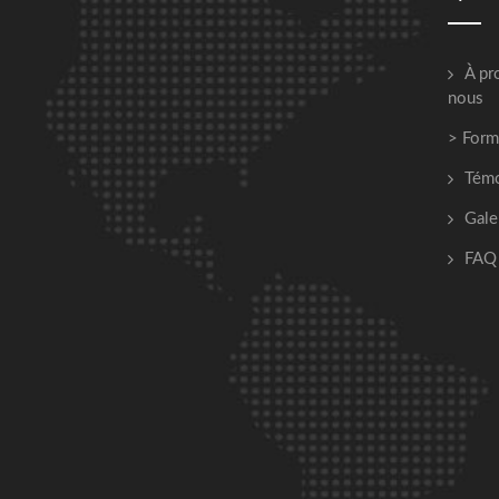
À pr
nous
> Form
Tém
Gale
FAQ