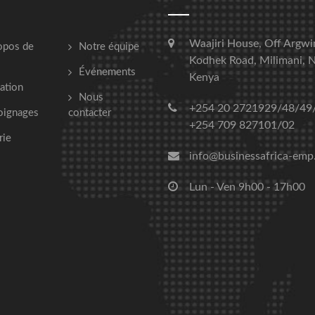
Waajiri House, Off Argwi
opos de
Notre équipe
Kodhek Road, Milimani, N
Événements
Kenya
ation
Nous
+254 20 2721929/48/49
oignages
contacter
+254 709 827101/02
rie
info@businessafrica-emp
Lun - Ven 9h00 - 17h00