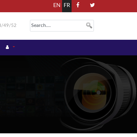
EN
FR
8/49/52