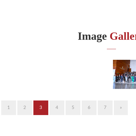
Image
Galle
1
2
3
4
5
6
7
»