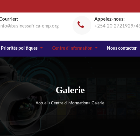
Courrier:
Appelez-nous:
info@businessafrica-emp.org
+254 20 2721929/4
Priorités politiques
Centre d'information
Nous contacter
Galerie
Accueil
>
Centre d'information
> Galerie