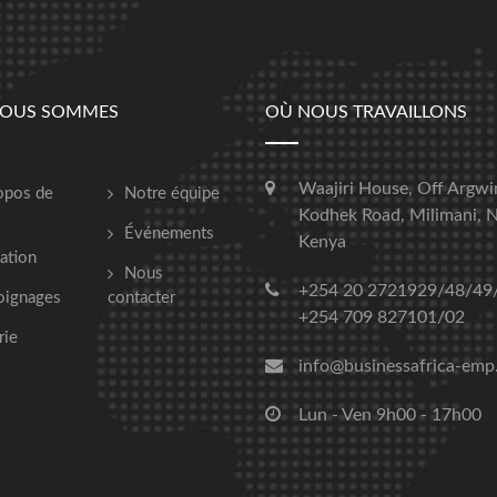
NOUS SOMMES
OÙ NOUS TRAVAILLONS
Waajiri House, Off Argwi
opos de
Notre équipe
Kodhek Road, Milimani, N
Événements
Kenya
ation
Nous
+254 20 2721929/48/49
oignages
contacter
+254 709 827101/02
rie
info@businessafrica-emp
Lun - Ven 9h00 - 17h00