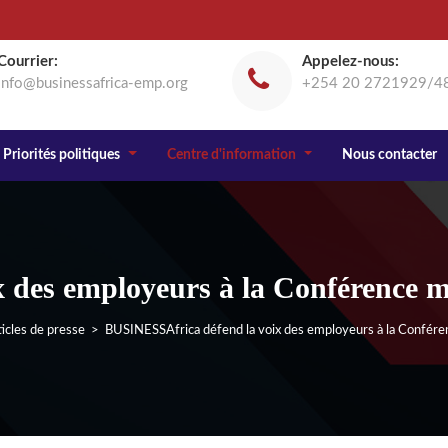
Courrier:
Appelez-nous:
info@businessafrica-emp.org
+254 20 2721929/4
Priorités politiques
Centre d'information
Nous contacter
des employeurs à la Conférence mo
icles de presse
> BUSINESSAfrica défend la voix des employeurs à la Conférenc