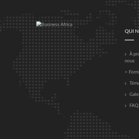
QUI 
À pr
nous
> Form
Tém
Gale
FAQ