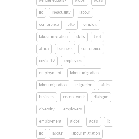
gender equality
global
goals
ilo
ineaquality
labour
conference
eftp
emplois
labour migration
skills
tvet
africa
business
conference
covid-19
employers
employment
labour migration
labourmigration
migration
africa
business
decent work
dialogue
diversity
employers
employment
global
goals
ilc
ilo
labour
labour migration