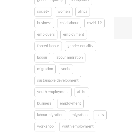
gender equality
ineaquality
society
women
africa
business
child labour
covid-19
employers
employment
forced labour
gender equality
labour
labour migration
migration
social
sustainable development
youth employment
africa
business
employment
labourmigration
migration
skills
workshop
youth employment