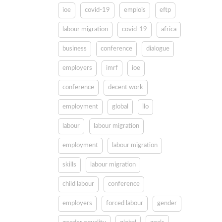
ioe
covid-19
emplois
eftp
labour migration
covid-19
africa
business
conference
dialogue
employers
imrf
ioe
conference
decent work
employment
global
ilo
labour
labour migration
employment
labour migration
skills
labour migration
child labour
conference
employers
forced labour
gender