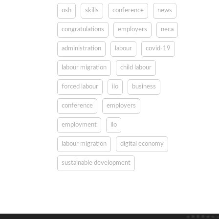
osh
skills
conference
news
congratulations
employers
neca
administration
labour
covid-19
labour migration
child labour
forced labour
ilo
business
conference
employers
employment
ilo
labour migration
digital economy
sustainable development