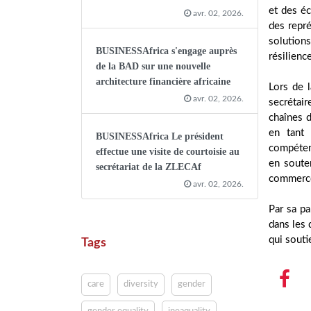
et des é
avr. 02, 2026.
des repr
solutions
BUSINESSAfrica s'engage auprès
résilien
de la BAD sur une nouvelle
architecture financière africaine
Lors de 
avr. 02, 2026.
secrétai
chaînes d
en tant
BUSINESSAfrica Le président
compétenc
effectue une visite de courtoisie au
en souten
secrétariat de la ZLECAf
commerce 
avr. 02, 2026.
Par sa pa
dans les 
qui souti
Tags
care
diversity
gender