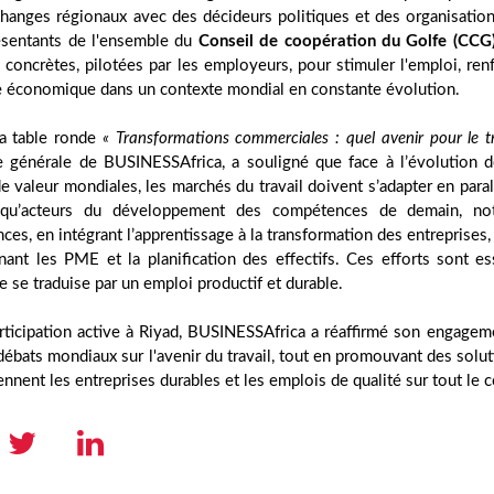
changes régionaux avec des décideurs politiques et des organisatio
ésentants de l'ensemble du
Conseil de coopération du Golfe (CCG
 concrètes, pilotées par les employeurs, pour stimuler l'emploi, renf
ce économique dans un contexte mondial en constante évolution.
la table ronde
« Transformations commerciales : quel avenir pour le tr
re générale de BUSINESSAfrica, a souligné que face à l’évolution
e valeur mondiales, les marchés du travail doivent s’adapter en parall
 qu’acteurs du développement des compétences de demain, not
es, en intégrant l’apprentissage à la transformation des entreprises,
ant les PME et la planification des effectifs. Ces efforts sont ess
se traduise par un emploi productif et durable.
rticipation active à Riyad, BUSINESSAfrica a réaffirmé son engageme
débats mondiaux sur l'avenir du travail, tout en promouvant des sol
ennent les entreprises durables et les emplois de qualité sur tout le c