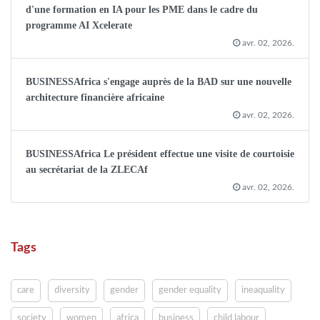
d'une formation en IA pour les PME dans le cadre du
programme AI Xcelerate
avr. 02, 2026.
BUSINESSAfrica s'engage auprès de la BAD sur une nouvelle
architecture financière africaine
avr. 02, 2026.
BUSINESSAfrica Le président effectue une visite de courtoisie
au secrétariat de la ZLECAf
avr. 02, 2026.
Tags
care
diversity
gender
gender equality
ineaquality
society
women
africa
business
child labour