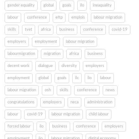
gender equality
global
goals
ilo
ineaquality
labour
conference
eftp
emplois
labour migration
skills
tvet
africa
business
conference
covid-19
employers
employment
labour migration
labourmigration
migration
africa
business
decent work
dialogue
diversity
employers
employment
global
goals
ilc
ilo
labour
labour migration
osh
skills
conference
news
congratulations
employers
neca
administration
labour
covid-19
labour migration
child labour
forced labour
ilo
business
conference
employers
employment
ilo
labour migration
digital economy