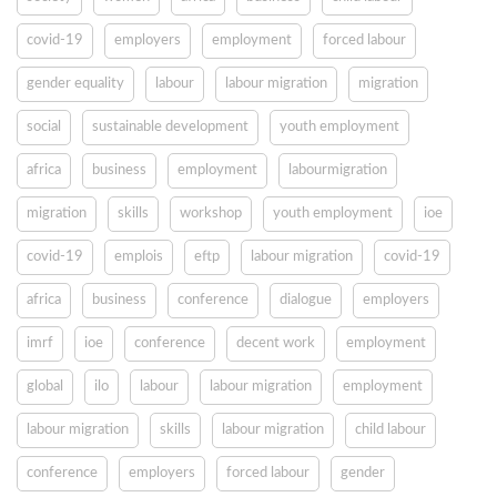
covid-19
employers
employment
forced labour
gender equality
labour
labour migration
migration
social
sustainable development
youth employment
africa
business
employment
labourmigration
migration
skills
workshop
youth employment
ioe
covid-19
emplois
eftp
labour migration
covid-19
africa
business
conference
dialogue
employers
imrf
ioe
conference
decent work
employment
global
ilo
labour
labour migration
employment
labour migration
skills
labour migration
child labour
conference
employers
forced labour
gender