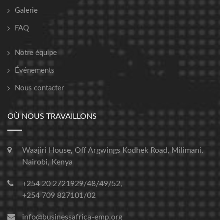
Galerie
FAQ
Notre équipe
Événements
Nous contacter
OÙ NOUS TRAVAILLONS
Waajiri House, Off Argwings Kodhek Road, Milimani,
Nairobi, Kenya
+254 20 2721929/48/49/52,
+254 709 827101/02
info@businessafrica-emp.org